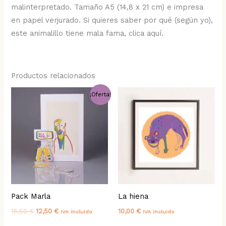
malinterpretado. Tamaño A5 (14,8 x 21 cm) e impresa
en papel verjurado. Si quieres saber por qué (según yo),
este animalillo tiene mala fama, clica aquí.
Productos relacionados
El
El
¡Oferta!
precio
precio
original
actual
era:
es:
15,50 €.
12,50 €.
Pack Marla
La hiena
15,50
€
12,50
€
10,00
€
IVA incluido
IVA incluido